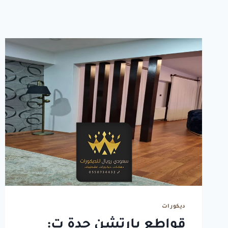
ديكورات
قواطع بارتشن جدة ت: