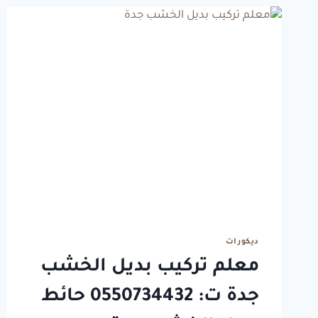
ت:
0550734432
ورق
جدران
لاصق
بجدة
ديكورات
معلم تركيب بديل الخشب
جدة ت: 0550734432 حائط