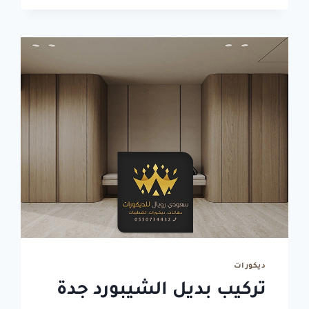
ت:
0550734432
ديكور
حول
الشاشة
جدة
ديكورات
تركيب بديل الشيبورد جدة