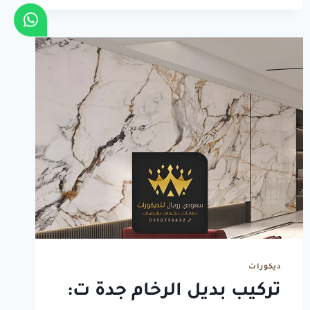
ديكور
جدة
ت:
0550734432
مرايات
مشطوفه
في
جدة
ديكورات
تركيب بديل الرخام جدة ت: