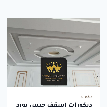
ديكورات
ديكورات اسقف جبس بورد