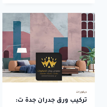
جدة
ت:
0550734432
باركيه
ارضيات
جدة
ديكورات
تركيب ورق جدران جدة ت: