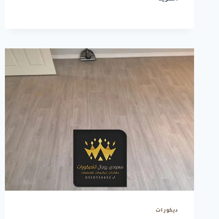
بارتشن
جدة
ت:
0550734432
تركيب
فواصل
خشبية
جدة
ديكورات