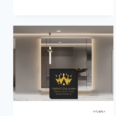
ت:
0550734432
تركيب
استيل
جدة
ديكورات