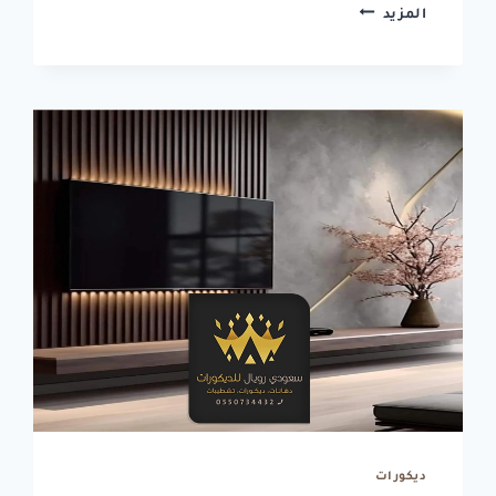
ديكورات
المزيد
اسقف
جبس
بورد
جدة
ت:
0550734432
اسقف
جبس
بورد
حديثة
جدة
ديكورات